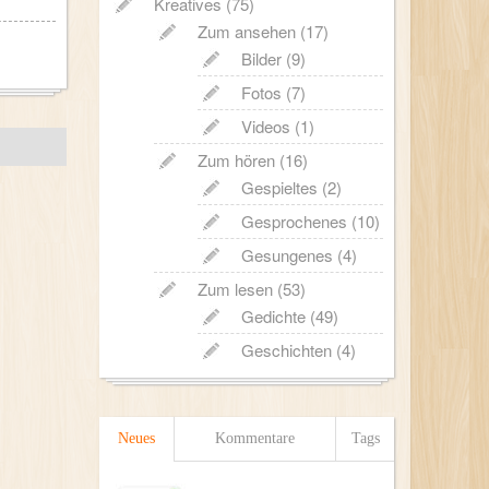
Kreatives
(75)
Zum ansehen
(17)
Bilder
(9)
Fotos
(7)
Videos
(1)
Zum hören
(16)
Gespieltes
(2)
Gesprochenes
(10)
Gesungenes
(4)
Zum lesen
(53)
Gedichte
(49)
Geschichten
(4)
Neues
Kommentare
Tags