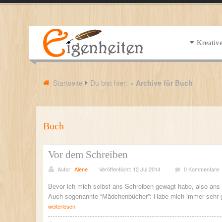
Kreativ
Startseite
Du bist hier:
»
Archive für Buch
Buch
Vor dem Schreiben
Autor:
Alene
Veröffentlicht: 12 Jul 2014
0 Kommentare
Bevor ich mich selbst ans Schreiben gewagt habe, also an
Auch sogenannte “Mädchenbücher”: Habe mich immer sehr g
weiterlesen