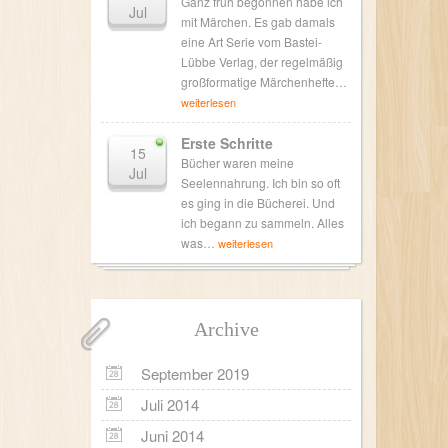
Ganz früh begonnen habe ich
Jul
mit Märchen. Es gab damals
eine Art Serie vom Bastei-
Lübbe Verlag, der regelmäßig
großformatige Märchenhefte…
weiterlesen
Erste Schritte
15
Bücher waren meine
Jul
Seelennahrung. Ich bin so oft
es ging in die Bücherei. Und
ich begann zu sammeln. Alles
was…
weiterlesen
Archive
September 2019
Juli 2014
Juni 2014