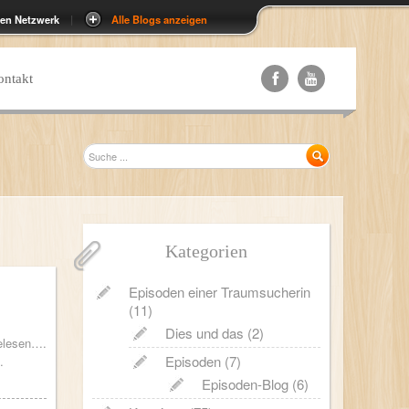
ten Netzwerk
|
Alle Blogs anzeigen
ontakt
Kategorien
Episoden einer Traumsucherin
(11)
Dies und das
(2)
gelesen….
Episoden
(7)
…
Episoden-Blog
(6)