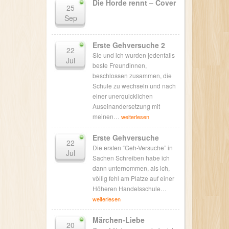
Die Horde rennt – Cover
25
Sep
Erste Gehversuche 2
22
Sie und ich wurden jedenfalls
Jul
beste Freundinnen,
beschlossen zusammen, die
Schule zu wechseln und nach
einer unerquicklichen
Auseinandersetzung mit
meinen…
weiterlesen
Erste Gehversuche
22
Die ersten “Geh-Versuche” in
Jul
Sachen Schreiben habe ich
dann unternommen, als ich,
völlig fehl am Platze auf einer
Höheren Handelsschule…
weiterlesen
Märchen-Liebe
20